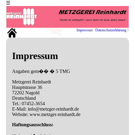
☰
EXIT
Impressum
/
Datenschutzerklärung
0
Home
Impressum
Impressum
Datenschutz
-
Erklaerung
Angaben gem�� � 5 TMG
Metzgerei Reinhardt
Hauptstrasse 36
72202 Nagold
Deutschland
Tel.: 07452-3654
E-Mail: info@metzger-reinhardt.de
Website: www.metzger-reinhardt.de
Haftungsausschluss: